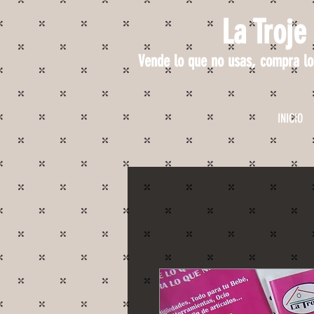
La Troje
Vende lo que no usas, compra lo
INICIO