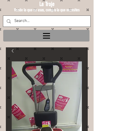
La Troje
Vende lo que no usas, compra lo que necesites