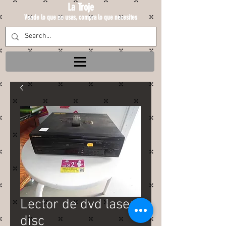
La Troje
Vende lo que no usas, compra lo que necesites
Lector de dvd laser
disc