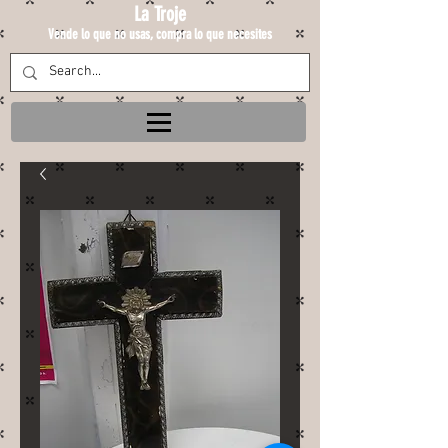
La Troje
Vende lo que no usas, compra lo que necesites