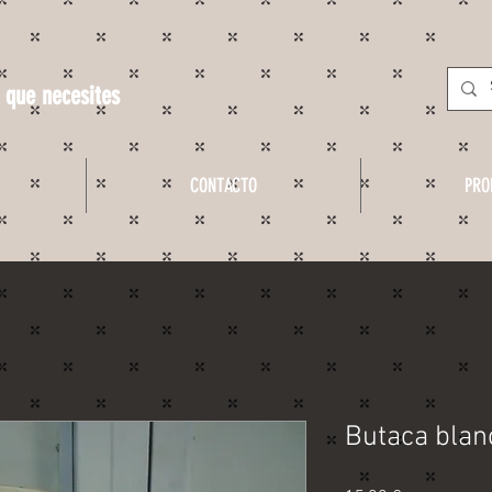
 que necesites
CONTACTO
PRO
Butaca blan