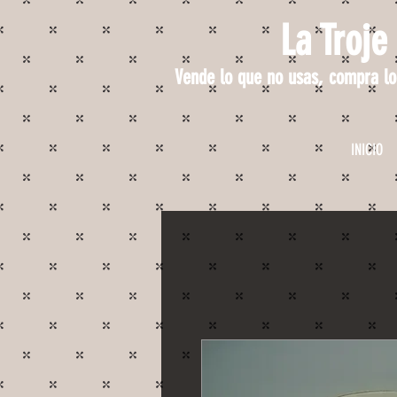
La Troje
Vende lo que no usas, compra lo
INICIO