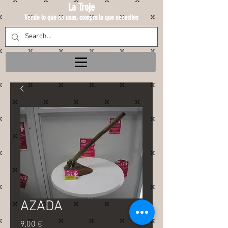
La Troje
Vende lo que no usas, compra lo que necesites
AZADA
Precio
9,00 €