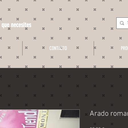
 que necesites
CONTACTO
PRO
Arado roman