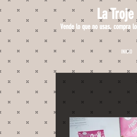
La Troje
Vende lo que no usas, compra lo
INICIO