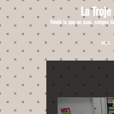
La Troje
Vende lo que no usas, compra lo
INICIO