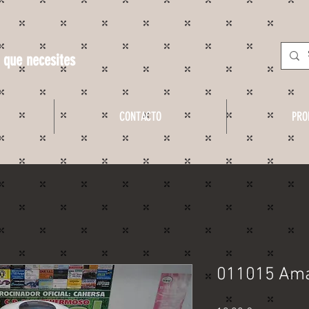
 que necesites
CONTACTO
PRO
011015 Ama