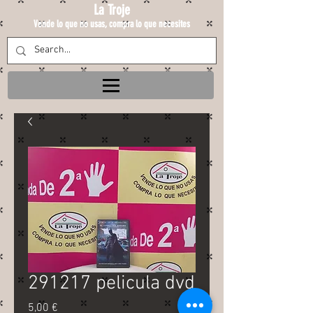
La Troje
Vende lo que no usas, compra lo que necesites
291217 pelicula dvd
Precio
5,00 €