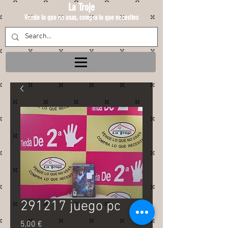
La Troje
Vende lo que no usas, compra lo que necesites
291217 juego pc
Precio
5,00 €