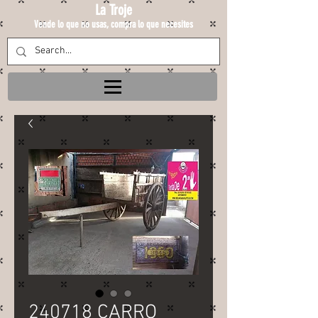
La Troje
Vende lo que no usas, compra lo que necesites
240718 CARRO