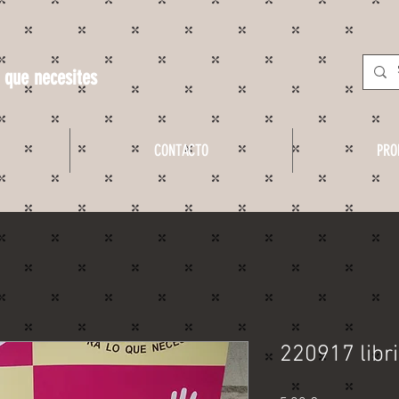
 que necesites
CONTACTO
PRO
220917 libri