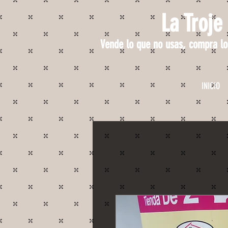
La Troje
Vende lo que no usas, compra lo
INICIO