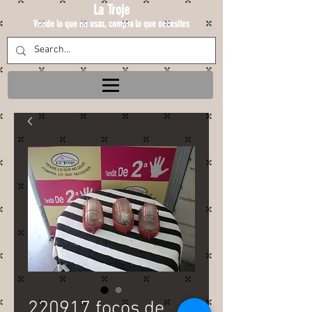
La Troje
Vende lo que no usas, compra lo que necesites
220917 focos de