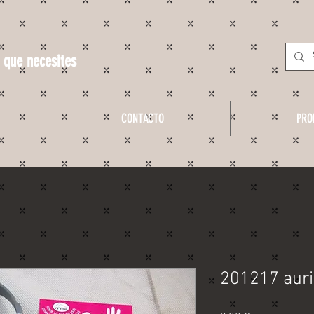
 que necesites
CONTACTO
PRO
201217 auri