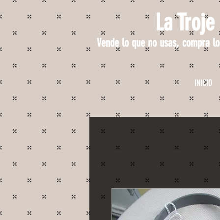
La Troje
Vende lo que no usas, compra lo
INICIO