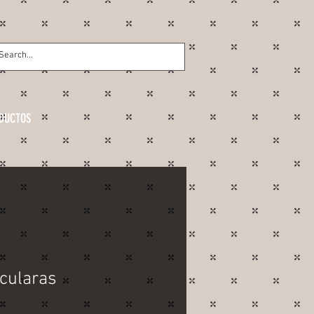
DUCTOS
cularas