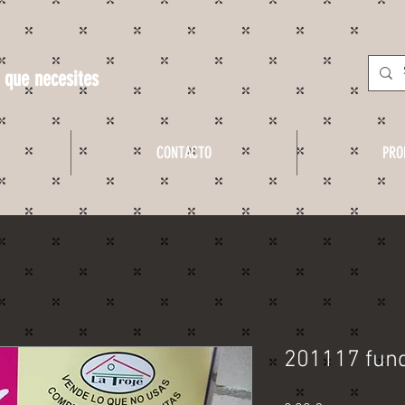
 que necesites
CONTACTO
PRO
201117 fund