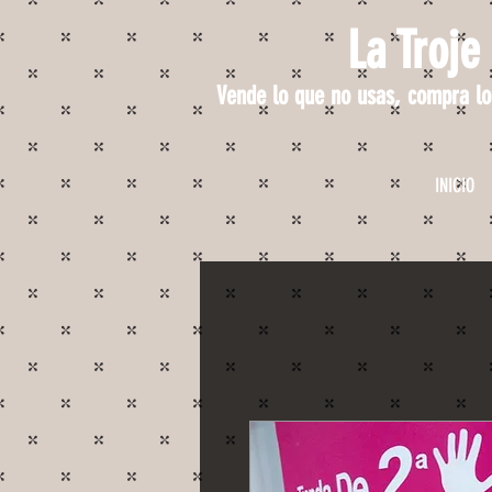
La Troje
Vende lo que no usas, compra lo
INICIO