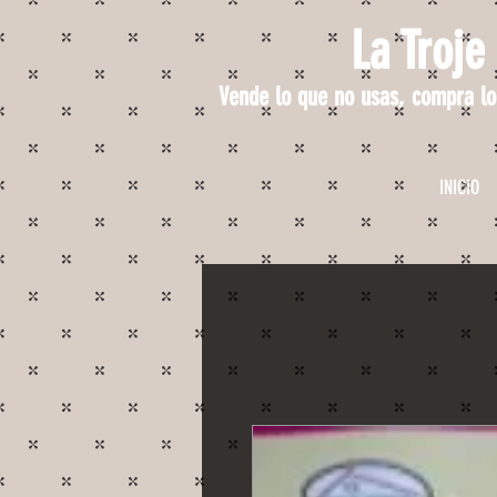
La Troje
Vende lo que no usas, compra lo
INICIO