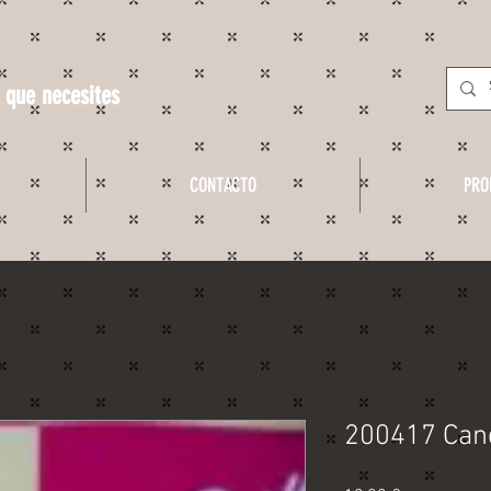
 que necesites
CONTACTO
PRO
200417 Cand