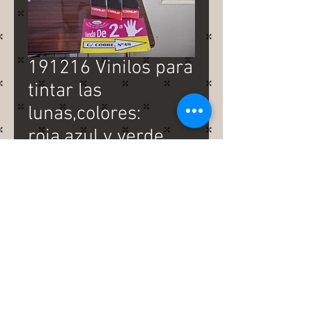
191216 Vinilos para
tintar las
lunas,colores:
roja,azul y verde
Precio
15,00 €
191216 Vinilos para tintar las
lunas,colores: roja,azul y verde
1