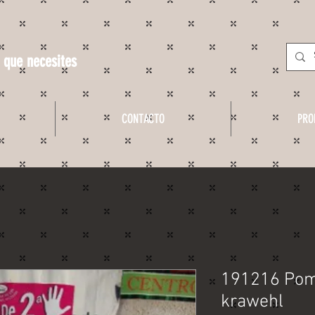
 que necesites
CONTACTO
PRO
191216 Pom
krawehl