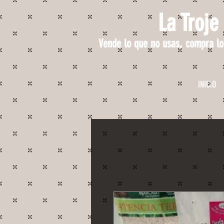
La Troje
Vende lo que no usas, compra lo
INICIO