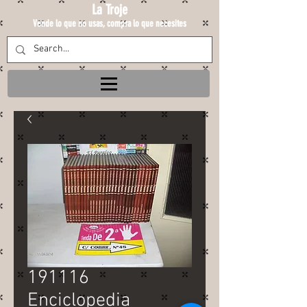
La Troje
Vende lo que no usas, compra lo que necesites
191116
Enciclopedia