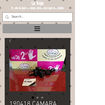
La Troje
Vende lo que no usas, compra lo que necesites
190418 CAMARA