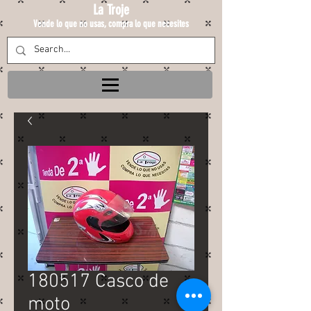
La Troje
Vende lo que no usas, compra lo que necesites
180517 Casco de
moto