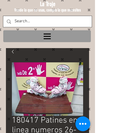
La Troje
Vende lo que no usas, compra lo que necesites
180417 Patines en
linea numeros 26-