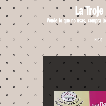
La Troje
Vende lo que no usas, compra lo
INICIO