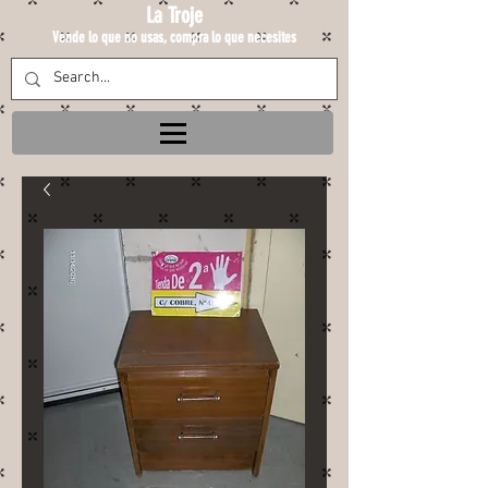
La Troje
Vende lo que no usas, compra lo que necesites