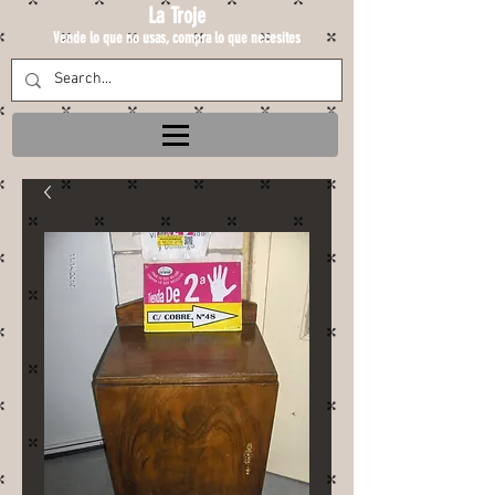
La Troje
Vende lo que no usas, compra lo que necesites