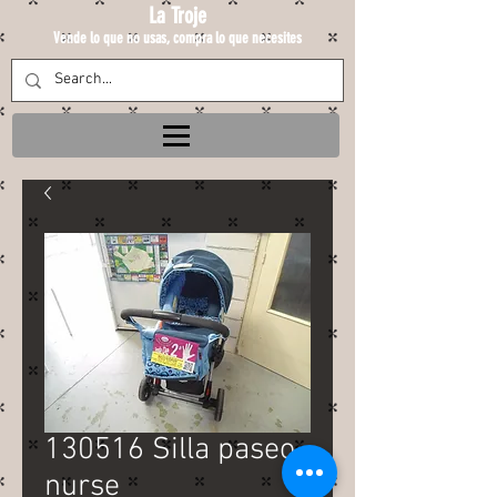
La Troje
Vende lo que no usas, compra lo que necesites
130516 Silla paseo
nurse