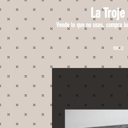
La Troje
Vende lo que no usas, compra lo
INICIO