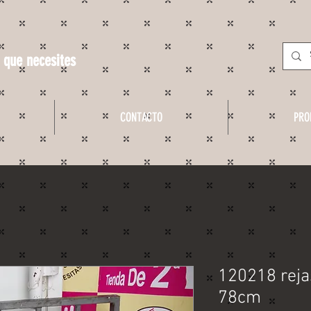
 que necesites
CONTACTO
PRO
120218 rej
78cm