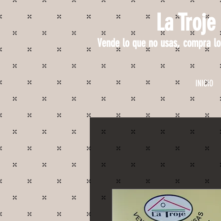
La Troje
Vende lo que no usas, compra lo
INICIO