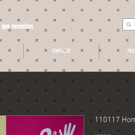
 que necesites
CONTACTO
PRO
110117 Hom