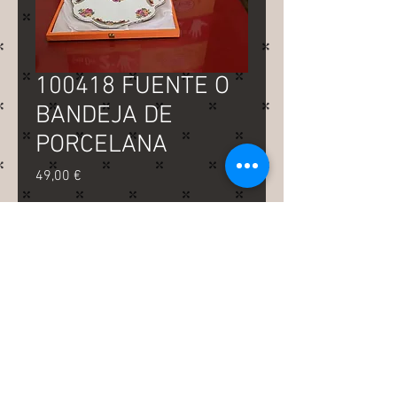
100418 FUENTE O
BANDEJA DE
PORCELANA
Precio
49,00 €
fuente o bandeja de porcelana
para postres con 12 tenedores
y cuchillo en acero inoxidable
con bordes dorados
la bandeja mide 37 cm de
diámetro articulo nuevo