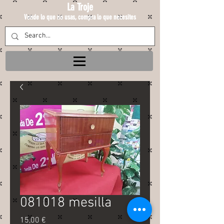
La Troje
Vende lo que no usas, compra lo que necesites
081018 mesilla
Precio
15,00 €