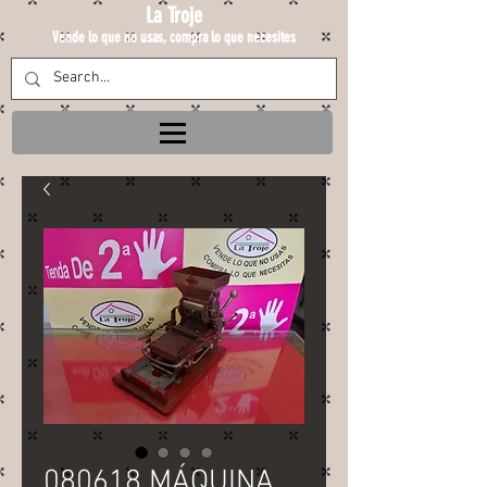
La Troje
Vende lo que no usas, compra lo que necesites
080618 MÁQUINA