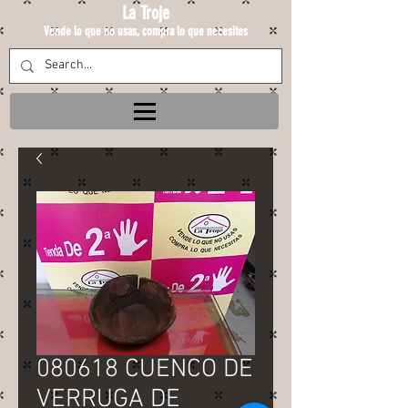
La Troje
Vende lo que no usas, compra lo que necesites
080618 CUENCO DE
VERRUGA DE