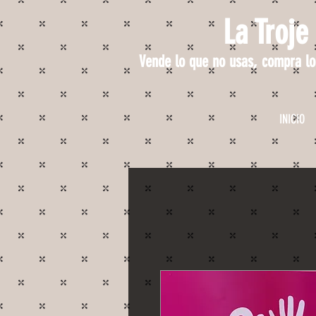
La Troje
Vende lo que no usas, compra lo
INICIO