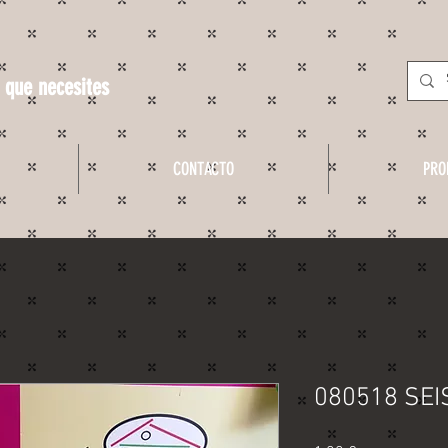
 que necesites
CONTACTO
PRO
080518 SEI