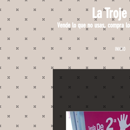
La Troje
Vende lo que no usas, compra lo
INICIO