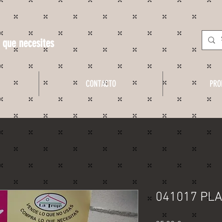
 que necesites
CONTACTO
PRO
041017 PL