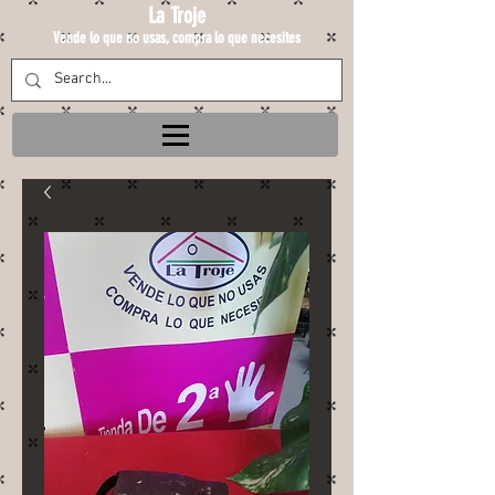
La Troje
Vende lo que no usas, compra lo que necesites