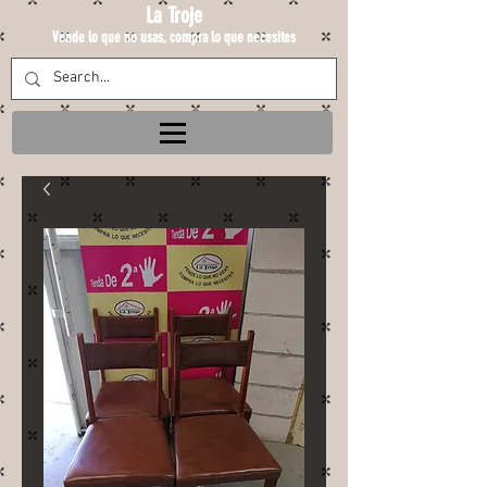
La Troje
Vende lo que no usas, compra lo que necesites